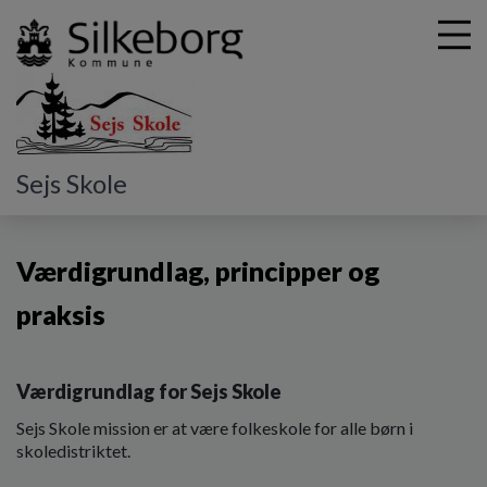
G
Sejs Skole
å
Vores skole
Værdigrundlag, principper og praksis
t
i
Værdigrundlag, principper og
l
h
praksis
o
v
e
d
Værdigrundlag for Sejs Skole
i
n
Sejs Skole mission er at være folkeskole for alle børn i
d
skoledistriktet.
h