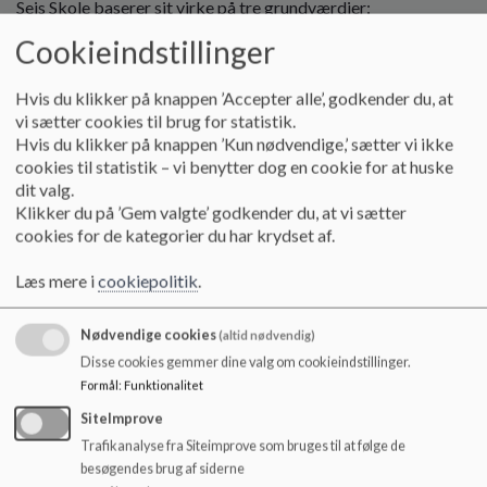
Sejs Skole baserer sit virke på tre grundværdier:
o
l
Cookieindstillinger
Fællesskab og trivsel
d
Fællesskab og trivsel er helt grundlæggende forudsætninger
e
for et godt læringsmiljø og en god dagligdag for alle. Vi vil
Hvis du klikker på knappen ’Accepter alle’, godkender du, at
t
understøtte et fællesskab baseret på samarbejde og tillid
vi sætter cookies til brug for statistik.
med plads til forskellighed og individualitet, og med respekt
Hvis du klikker på knappen ’Kun nødvendige,’ sætter vi ikke
for ordentlighed, basal mellemmenneskelig moral og god
cookies til statistik – vi benytter dog en cookie for at huske
omgang med hinanden.
dit valg.
Klikker du på ’Gem valgte’ godkender du, at vi sætter
Kvalitet og ambition
cookies for de kategorier du har krydset af.
Alle skal gøre det så godt de kan, og alle skal kvalitetsudvikle
praksis og hverdag på alle niveauer. Vores ambition er, at alle
Læs mere i
cookiepolitik
.
børn får lært og udviklet sig så meget, som det enkelte barn
har forudsætninger og muligheder for i det læringsmiljø, som
Nødvendige cookies
(altid nødvendig)
vi har ansvaret for at skabe rammerne om. Det sker i samspil
Disse cookies gemmer dine valg om cookieindstillinger.
med professionelle og engagerede voksne, der vil børnene og
Formål
:
Funktionalitet
hinanden noget og har noget på hjerte.
SiteImprove
Udsyn og mod
Trafikanalyse fra Siteimprove som bruges til at følge de
Vi skal turde udforske og diskutere verden omkring os og
besøgendes brug af siderne
lade os inspirere lokalt og globalt, så vores skole får øje på