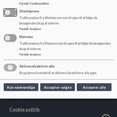
o
5. årgang: Claus Christensen
Formål
:
Funktionalitet
l
6. årgang: Jesper Hilligsøe Paulsen
SiteImprove
d
7. årgang: Carsten Bjerre
e
Trafikanalyse fra Siteimprove som bruges til at følge de
8. årgang: Pia Stubman Kristensen
t
besøgendes brug af siderne
9. årgang: Therese Aalborg Grupe
Formål
:
Analyse
Matomo
Trafikanalyse fra Matomo som bruges til at følge de besøgendes
brug af siderne.
Sejs Skole
Formål
:
Analyse
Tyttebærvej 1
Aktiver/deaktivér alle
sejs.skole@silkeborg.dk
Brug denne kontakt til at aktivere/deaktivere alle apps.
+45 8970 2170
EAN NR.
5798005635567
Kun nødvendige
Accepter valgte
Accepter alle
Tilgængelighedserklæring
Sitemap
Cookie politik