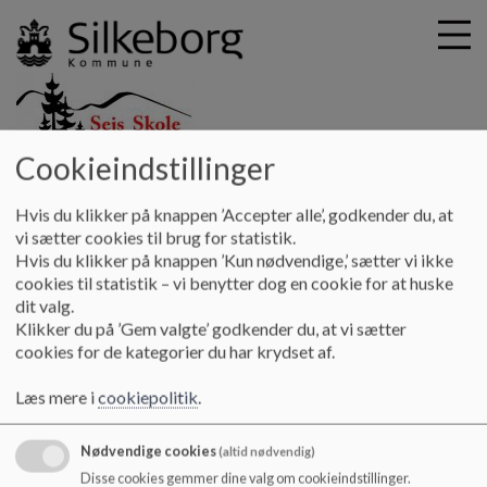
Cookieindstillinger
G
Sejs Skole
å
Skolebestyrelsen
Kontaktpersoner
Hvis du klikker på knappen ’Accepter alle’, godkender du, at
t
vi sætter cookies til brug for statistik.
i
Hvis du klikker på knappen ’Kun nødvendige,’ sætter vi ikke
Kontaktpersoner
l
cookies til statistik – vi benytter dog en cookie for at huske
h
dit valg.
o
Klikker du på ’Gem valgte’ godkender du, at vi sætter
v
Kontaktpersoner på de enkelte årgange.
cookies for de kategorier du har krydset af.
e
0. årgang: Jens Ulrik Brahe Pedersen
d
Læs mere i
cookiepolitik
.
i
1. årgang: Christine Hornshøj Sørensen
n
2. årgang: Peter Damgaard Lunde
d
3. årgang: Claus Christensen
Nødvendige cookies
(altid nødvendig)
h
4. årgang: Stine Odgaard Ranum
Disse cookies gemmer dine valg om cookieindstillinger.