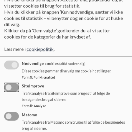
o
vi sætter cookies til brug for statistik.
Et godt skoleliv
l
Hvis du klikker på knappen ’Kun nødvendige,’ sætter vi ikke
d
cookies til statistik – vi benytter dog en cookie for at huske
Det overordnet mål for et godt skoleliv forudsætter gensidig
e
dit valg.
respekt og et stærkt samarbejde
t
Klikker du på ’Gem valgte’ godkender du, at vi sætter
mellem skole og hjem. Skolebestyrelsen på Sejs Skole har en
cookies for de kategorier du har krydset af.
ambition om, at man som forælder
skal føle sig velkommen og inddraget i sit barns skoleliv.
Læs mere i
cookiepolitik
.
Vi ønsker at skabe en skole, hvor forældre oplever sig selv
som en del af et fællesskab, vi alle
værner om og bidrager til.
Nødvendige cookies
(altid nødvendig)
Skolebestyrelsen har vedtaget et princip om, at der skal være
Disse cookies gemmer dine valg om cookieindstillinger.
en høj grad af forældreinddragelse på
Formål
:
Funktionalitet
Sejs Skole. Det betyder, at der er fokus på et gensidigt,
forpligtende samarbejde mellem skole og hjem
SiteImprove
i de enkelte klasser. Det samarbejde er en væsentlig
Trafikanalyse fra Siteimprove som bruges til at følge de
forudsætning.
besøgendes brug af siderne
Både for det enkelte barns trivsel og læringsudbytte, men
Formål
:
Analyse
også for klassen som helhed.
Matomo
I nedenstående folder beskriver vi, hvad man som forældre
Trafikanalyse fra Matomo som bruges til at følge de besøgendes
kan forvente af Sejs Skole, og hvad vi som
brug af siderne.
skole har af forventninger til jer. Vi ønsker med denne folder