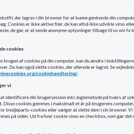
 tekstfil, der lagres i din browser for at kunne genkende din comput
. Cookies er ikke aktive filer, de kan altså ikke udvikle virus elle
este, de gør, er at sende anonyme oplysninger tilbage til os om fx
lade cookies
ade brugen af cookies på din computer, kan du ændre i indstillingerne
ver. Du kan også slette cookies, der allerede er lagret. Se vejledn
minecookies.org/cookiehandtering/
.
er vi
 at identificere din brugersession inkl. loginmetode på tværs af sides
kt. Disse cookies gemmes i maksimalt et år på brugerens computer,
for tredjeparts-cookies eller vælger at slette dem i sin browser. Vi 
es på siden. Ud fra hver cookie vises en checkbox, som gør det 