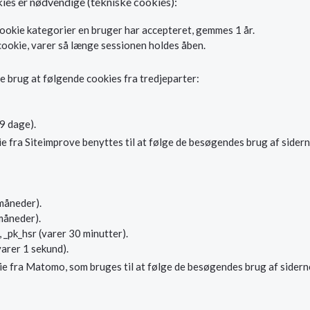
ies er nødvendige (tekniske cookies):
ookie kategorier en bruger har accepteret, gemmes 1 år.
cookie, varer så længe sessionen holdes åben.
re brug at følgende cookies fra tredjeparter:
9 dage).
fra Siteimprove benyttes til at følge de besøgendes brug af siderne
 måneder).
 måneder).
, _pk_hsr (varer 30 minutter).
varer 1 sekund).
ie fra Matomo, som bruges til at følge de besøgendes brug af sidern