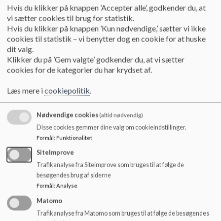
o
Hvis du klikker på knappen ’Accepter alle’, godkender du, at
l
vi sætter cookies til brug for statistik.
Den 18. februar 2020 Referat og dagsorden
d
Hvis du klikker på knappen ’Kun nødvendige,’ sætter vi ikke
e
cookies til statistik – vi benytter dog en cookie for at huske
t
dit valg.
Den 23. april 2020 Referat og dagsorden
Klikker du på ’Gem valgte’ godkender du, at vi sætter
cookies for de kategorier du har krydset af.
Den 8. maj 2020 Referat og dagsorden
Læs mere i
cookiepolitik
.
Nødvendige cookies
(altid nødvendig)
Den 17. juni 2020 Referat og dagsorden
Disse cookies gemmer dine valg om cookieindstillinger.
Formål
:
Funktionalitet
SiteImprove
Den 11. august 2020 Referat og dagsorden
Trafikanalyse fra Siteimprove som bruges til at følge de
besøgendes brug af siderne
Formål
:
Analyse
Den 23. september 2020 Referat og dagsorden
Matomo
Trafikanalyse fra Matomo som bruges til at følge de besøgendes