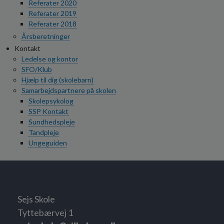
Referater 2020
Referater 2019
Referater 2018
Årsberetninger
Kontakt
Ledelse og kontor
SFO/Klub
Hjælp til dig (skolebarn)
Samarbejdspartnere på skolen
Skolepsykolog
SSP Kontakt
Sundhedspleje
Tandpleje
Ungeguiden
Sejs Skole
Tyttebærvej 1