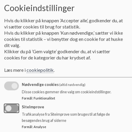
Cookieindstillinger
Overgangsaktiviteter forud for skoleåret 26/27
Ferieplan
Fravær og fritagelse
Hvis du klikker på knappen ’Accepter alle’, godkender du, at
IT – BYOD, Chromebooks, Google
vi sætter cookies til brug for statistik.
Ringetider
Hvis du klikker på knappen ’Kun nødvendige,’ sætter vi ikke
Skolens fag
cookies til statistik – vi benytter dog en cookie for at huske
Skolestart og skoleskift
dit valg.
Uddannelsesplan for lærerstuderende
Klikker du på ’Gem valgte’ godkender du, at vi sætter
Praktisk information
cookies for de kategorier du har krydset af.
Præsentation af Sejs Skole
Forventninger, ansvar og samarbejde
Læs mere i
cookiepolitik
.
Praktikkens organisering
Kompetenceområder i praktik på niveau 3
Nødvendige cookies
(altid nødvendig)
Generel information
Disse cookies gemmer dine valg om cookieindstillinger.
Undervisningsmiljø
Formål
:
Funktionalitet
Unge og uddannelsesvejledning
SiteImprove
SFO/klub
Dagligdagen i SFO'en
Trafikanalyse fra Siteimprove som bruges til at følge de
Velkommen til Klubben
besøgendes brug af siderne
Aktivitetsplaner
Formål
:
Analyse