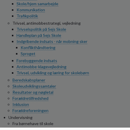
o
Skole/hjem samarbejde
l
Kommunikation
d
Trafikpolitik
e
Trivsel, antimobbestrategi, vejledning
t
Trivselspolitik på Sejs Skole
Handleplan på Sejs Skole
Indgribende indsats - når mobning sker
Konflikthåndtering
Sproget
Forebyggende indsats
Antimobbe-klagevejledning
Trivsel, udvikling og læring for skolebørn
Beredskabsplaner
Skoleudviklingssamtaler
Resultater og nøgletal
Forældretilfredshed
Inklusion
Forældreforeningen
Undervisning
Fra børnehave til skole
Den gode overgang