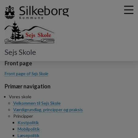
G
Sejs Skole
å
t
Front page
i
Front page of
Sejs Skole
l
h
Primær navigation
o
v
Vores skole
e
Velkommen til Sejs Skole
d
Værdigrundlag, principper og praksis
i
Principper
n
Kostpolitik
d
Mobilpolitik
h
Læsepolitik