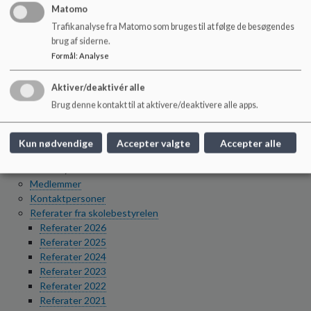
3. årgang i klubben
Matomo
Indmeldelse og takster
Trafikanalyse fra Matomo som bruges til at følge de besøgendes
Vores moduler
brug af siderne.
Ungdomsskolens fritidstilbud
Formål
:
Analyse
Praktisk
Borgerrettighedsguide
Aktiver/deaktivér alle
Databeskyttelse
Brug denne kontakt til at aktivere/deaktivere alle apps.
Flersprogede børn
Ordensregler
Skoleveje og buskort
Kun nødvendige
Accepter valgte
Accepter alle
Webtilgængelighed (WAS)
Skolebestyrelsen
Medlemmer
Kontaktpersoner
Referater fra skolebestyrelen
Referater 2026
Referater 2025
Referater 2024
Referater 2023
Referater 2022
Referater 2021