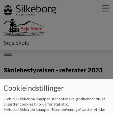
G
Sejs Skole
å
Skolebestyrelsen
Referater fra skolebestyrelen
Referater
t
2023
i
l
h
Skolebestyrelsen - referater 2023
o
v
e
Skolebestyrelsen - referater 2023
Cookieindstillinger
d
i
Dokumenter
Hvis du klikker på knappen ’Accepter alle’, godkender du, at
n
vi sætter cookies til brug for statistik.
Bestyrelsesmøde d. 28.11.2023
d
Hvis du klikker på knappen ’Kun nødvendige,’ sætter vi ikke
h