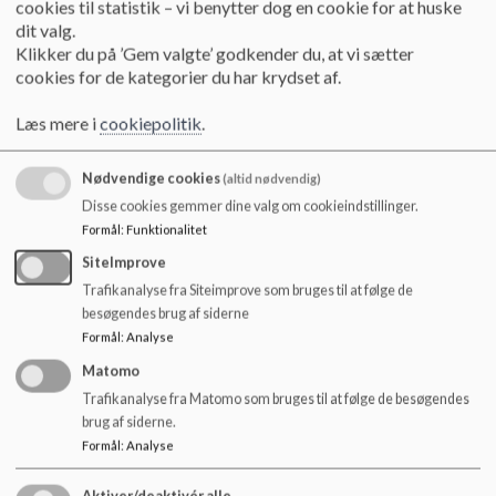
cookies til statistik – vi benytter dog en cookie for at huske
o
dit valg.
l
Bestyrelsesmøde d. 04.10.2023
Klikker du på ’Gem valgte’ godkender du, at vi sætter
d
cookies for de kategorier du har krydset af.
e
t
Bestyrelsesmøde d. 31.08.2023
Læs mere i
cookiepolitik
.
Nødvendige cookies
(altid nødvendig)
Bestyrelsesmøde d. 15.06.2023
Disse cookies gemmer dine valg om cookieindstillinger.
Formål
:
Funktionalitet
SiteImprove
Bestyrelsesmøde d. 10.05.2023
Trafikanalyse fra Siteimprove som bruges til at følge de
besøgendes brug af siderne
Formål
:
Analyse
Bestyrelsesmøde d. 30.03.2023
Matomo
Trafikanalyse fra Matomo som bruges til at følge de besøgendes
brug af siderne.
Bestyrelsesmøde d. 20.02.2023
Formål
:
Analyse