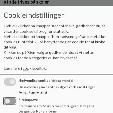
at alle trives på skolen.
o
l
Uenighed og konflikter skal så vidt muligt løses på stedet af
d
Cookieindstillinger
de implicerede parter.
e
t
Hvis du klikker på knappen ’Accepter alle’, godkender du, at
Man skal altid rette sig efter anvisningerne fra de voksne.
vi sætter cookies til brug for statistik.
Jo ældre man er, jo større ansvar har man som en positiv
Hvis du klikker på knappen ’Kun nødvendige,’ sætter vi ikke
rollemodel.
cookies til statistik – vi benytter dog en cookie for at huske
Den måde man opfører sig på, skal passe til det sted og den
dit valg.
situation man er i.
Klikker du på ’Gem valgte’ godkender du, at vi sætter
Frikvartersophold finder som hovedregel sted afdelingsvis.
cookies for de kategorier du har krydset af.
Der anvises et hjemområde til hver afdeling/årgang.
Man skal behandle andre ligeværdigt og ikke optræde
Læs mere i
cookiepolitik
.
krækende eller nedladende i hverken ord eller handling.
Hvis man gør skade på noget eller nogen er man
Nødvendige cookies
erstatningsansvarlig om det er sket med fortsæt eller ej.
(altid nødvendig)
Man skal altid rette sig efter særligt udtalte regler, som er
Disse cookies gemmer dine valg om cookieindstillinger.
angivet ved opslag eller mundtlig oplysning (påbud og
Formål
:
Funktionalitet
forbud).
SiteImprove
Trafikanalyse fra Siteimprove som bruges til at følge de
besøgendes brug af siderne