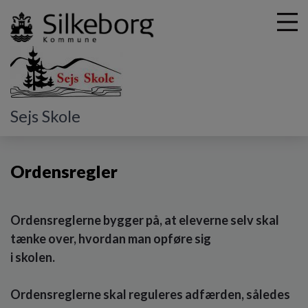
G
Sejs Skole
å
Praktisk
Ordensregler
t
i
Ordensregler
l
h
o
v
Ordensreglerne bygger på, at eleverne selv skal
e
tænke over, hvordan man opføre sig
d
i
i skolen.
n
d
Ordensreglerne skal reguleres adfærden, således
h